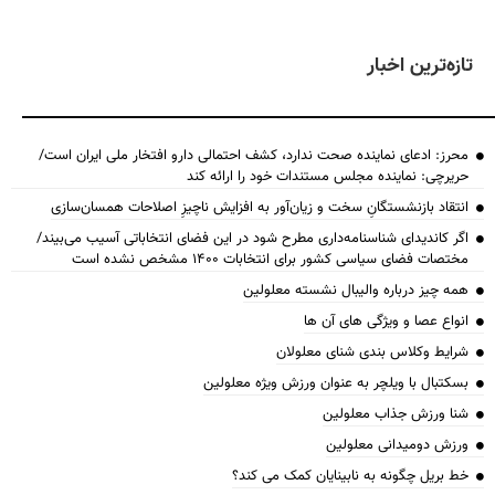
تازه‌ترین اخبار
محرز: ادعای نماینده صحت ندارد، کشف احتمالی دارو افتخار ملی ایران است/
حریرچی: نماینده مجلس مستندات خود را ارائه کند
انتقاد بازنشستگانِ سخت و زیان‌آور به افزایش ناچیزِ اصلاحات همسان‌سازی
اگر کاندیدای شناسنامه‌‎داری مطرح شود در این فضای انتخاباتی آسیب می‌بیند/
مختصات فضای سیاسی کشور برای انتخابات ۱۴۰۰ مشخص نشده است
همه چیز درباره والیبال نشسته معلولین
انواع عصا و ویژگی های آن ها
شرایط وکلاس بندی شنای معلولان
بسکتبال با ویلچر به عنوان ورزش ویژه معلولین
شنا ورزش جذاب معلولین
ورزش دومیدانی معلولین
خط بریل چگونه به نابینایان کمک می کند؟