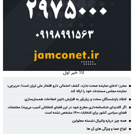
10 خبر اول
محرز: ادعای نماینده صحت ندارد، کشف احتمالی دارو افتخار ملی ایران است/ حریرچی:
نماینده مجلس مستندات خود را ارائه کند
انتقاد بازنشستگانِ سخت و زیان‌آور به افزایش ناچیزِ اصلاحات همسان‌سازی
اگر کاندیدای شناسنامه‌‎داری مطرح شود در این فضای انتخاباتی آسیب می‌بیند/ مختصات
فضای سیاسی کشور برای انتخابات ۱۴۰۰ مشخص نشده است
همه چیز درباره والیبال نشسته معلولین
انواع عصا و ویژگی های آن ها