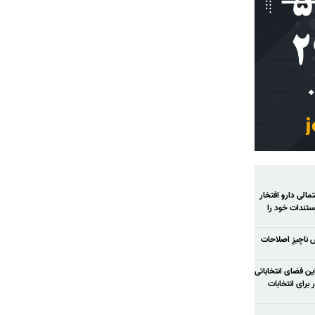
الی دارو افتخار
تندات خود را
ش ناچیزِ اصلاحات
ح شود در این فضای انتخاباتی
رای انتخابات