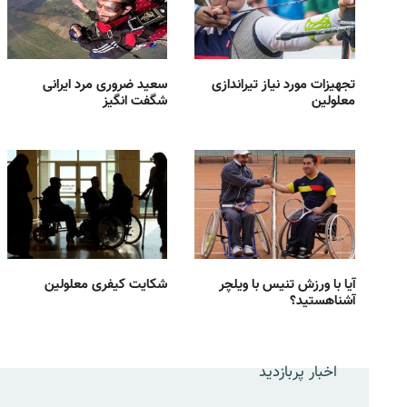
تجهیزات مورد نیاز تیراندازی
سعید ضروری مرد ایرانی
معلولین
شگفت انگیز
آیا با ورزش تنیس با ویلچر
شکایت کیفری معلولین
آشناهستید؟
اخبار پربازدید