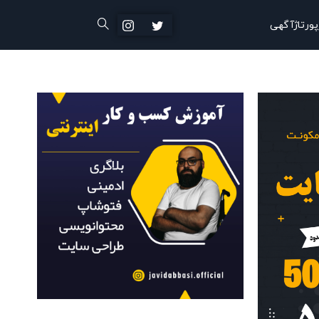
پورتاژآگهی