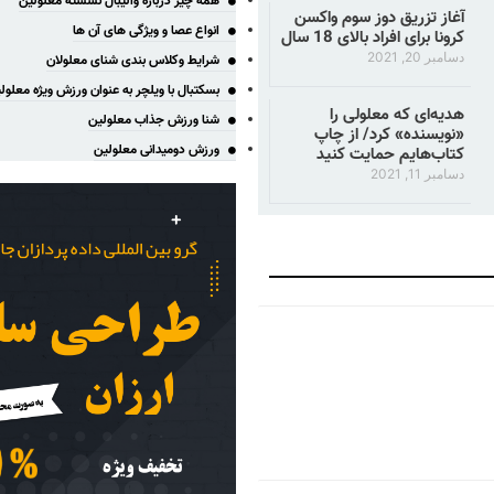
همه چیز درباره والیبال نشسته معلولین
آغاز تزریق دوز سوم واکسن
انواع عصا و ویژگی های آن ها
کرونا برای افراد بالای 18 سال
دسامبر 20, 2021
شرایط وکلاس بندی شنای معلولان
بسکتبال با ویلچر به عنوان ورزش ویژه معلول
هدیه‌ای که معلولی را
شنا ورزش جذاب معلولین
«نویسنده» کرد/ از چاپ
ورزش دومیدانی معلولین
کتاب‌هایم حمایت کنید
دسامبر 11, 2021