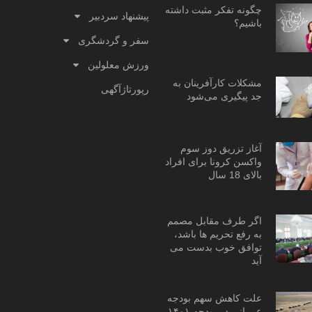
چگونه تفکر مثبت داشته
پیشنهاد سردبیر
باشیم؟
سفر و گردشگری
ورزش معلولین
مشکلات کارآفرینان به
رپورتاژآگهی
جد پیگیری می‌شود
آغاز تزریق دوز سوم
واکسن کرونا برای افراد
بالای 18 سال
اگر طرف مقابل مصمم
به رفع تحریم ها باشد،
توافق خوب بدست می
آید
علت کاهش سهم بودجه
عمرانی در بودجه ۱۴۰۱