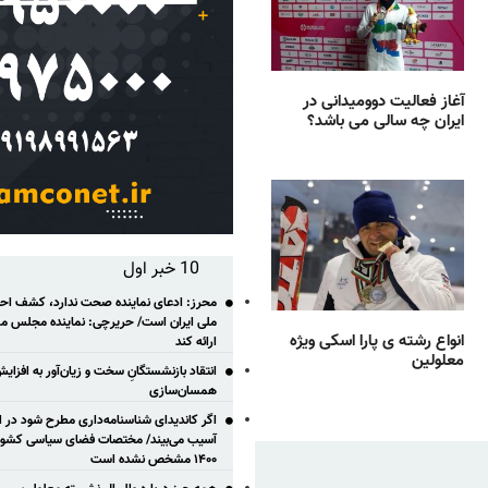
آغاز فعالیت دوومیدانی در
ایران چه سالی می باشد؟
10 خبر اول
محرز: ادعای نماینده صحت ندارد، کشف احتم
ملی ایران است/ حریرچی: نماینده مجلس مس
انواع رشته ی پارا اسکی ویژه
ارائه کند
معلولین
انتقاد بازنشستگانِ سخت و زیان‌آور به افزای
همسان‌سازی
اگر کاندیدای شناسنامه‌‎داری مطر
آسیب می‌بیند/ مختصات فضای سیاسی کشور ب
۱۴۰۰ مشخص نشده است