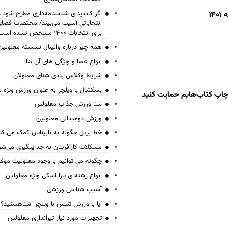
۱
اگر کاندیدای شناسنامه‌‎داری 
انتخاباتی آسیب می‌بیند/ مختصات فض
برای انتخابات ۱۴۰۰ مشخص نشده است
همه چیز درباره والیبال نشسته معلولین
انواع عصا و ویژگی های آن ها
شرایط وکلاس بندی شنای معلولان
بسکتبال با ویلچر به عنوان ورزش ویژه 
 چاپ کتاب‌هایم حمایت کنید
شنا ورزش جذاب معلولین
ورزش دومیدانی معلولین
خط بریل چگونه به نابینایان کمک می کن
مشکلات کارآفرینان به جد پیگیری می‌شو
چگونه می توانیم با وجود معلولیت موف
انواع رشته ی پارا اسکی ویژه معلولین
آسیب شناسی ورزشی
آیا با ورزش تنیس با ویلچر آشناهستید؟
تجهیزات مورد نیاز تیراندازی معلولین