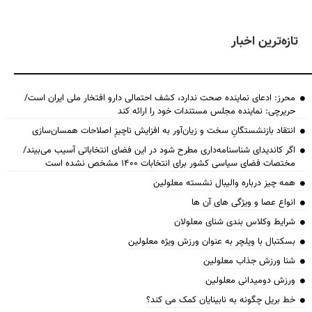
تازه‌ترین اخبار
محرز: ادعای نماینده صحت ندارد، کشف احتمالی دارو افتخار ملی ایران است/
حریرچی: نماینده مجلس مستندات خود را ارائه کند
انتقاد بازنشستگانِ سخت و زیان‌آور به افزایش ناچیزِ اصلاحات همسان‌سازی
اگر کاندیدای شناسنامه‌‎داری مطرح شود در این فضای انتخاباتی آسیب می‌بیند/
مختصات فضای سیاسی کشور برای انتخابات ۱۴۰۰ مشخص نشده است
همه چیز درباره والیبال نشسته معلولین
انواع عصا و ویژگی های آن ها
شرایط وکلاس بندی شنای معلولان
بسکتبال با ویلچر به عنوان ورزش ویژه معلولین
شنا ورزش جذاب معلولین
ورزش دومیدانی معلولین
خط بریل چگونه به نابینایان کمک می کند؟