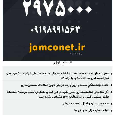
10 خبر اول
محرز: ادعای نماینده صحت ندارد، کشف احتمالی دارو افتخار ملی ایران است/ حریرچی:
نماینده مجلس مستندات خود را ارائه کند
انتقاد بازنشستگانِ سخت و زیان‌آور به افزایش ناچیزِ اصلاحات همسان‌سازی
اگر کاندیدای شناسنامه‌‎داری مطرح شود در این فضای انتخاباتی آسیب می‌بیند/ مختصات
فضای سیاسی کشور برای انتخابات ۱۴۰۰ مشخص نشده است
همه چیز درباره والیبال نشسته معلولین
انواع عصا و ویژگی های آن ها