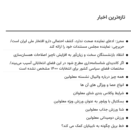
تازه‌ترین اخبار
محرز: ادعای نماینده صحت ندارد، کشف احتمالی دارو افتخار ملی ایران است/
حریرچی: نماینده مجلس مستندات خود را ارائه کند
انتقاد بازنشستگانِ سخت و زیان‌آور به افزایش ناچیزِ اصلاحات همسان‌سازی
اگر کاندیدای شناسنامه‌‎داری مطرح شود در این فضای انتخاباتی آسیب می‌بیند/
مختصات فضای سیاسی کشور برای انتخابات ۱۴۰۰ مشخص نشده است
همه چیز درباره والیبال نشسته معلولین
انواع عصا و ویژگی های آن ها
شرایط وکلاس بندی شنای معلولان
بسکتبال با ویلچر به عنوان ورزش ویژه معلولین
شنا ورزش جذاب معلولین
ورزش دومیدانی معلولین
خط بریل چگونه به نابینایان کمک می کند؟