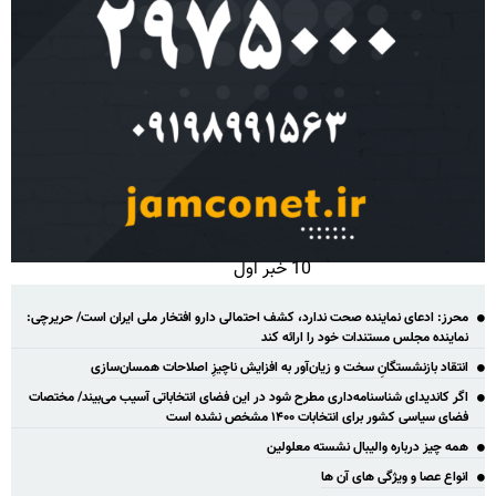
10 خبر اول
محرز: ادعای نماینده صحت ندارد، کشف احتمالی دارو افتخار ملی ایران است/ حریرچی:
نماینده مجلس مستندات خود را ارائه کند
انتقاد بازنشستگانِ سخت و زیان‌آور به افزایش ناچیزِ اصلاحات همسان‌سازی
اگر کاندیدای شناسنامه‌‎داری مطرح شود در این فضای انتخاباتی آسیب می‌بیند/ مختصات
فضای سیاسی کشور برای انتخابات ۱۴۰۰ مشخص نشده است
همه چیز درباره والیبال نشسته معلولین
انواع عصا و ویژگی های آن ها