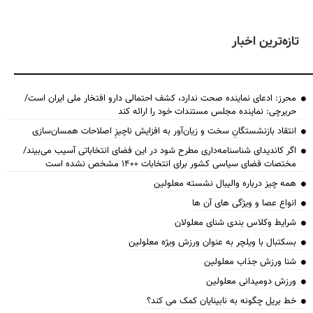
تازه‌ترین اخبار
محرز: ادعای نماینده صحت ندارد، کشف احتمالی دارو افتخار ملی ایران است/
حریرچی: نماینده مجلس مستندات خود را ارائه کند
انتقاد بازنشستگانِ سخت و زیان‌آور به افزایش ناچیزِ اصلاحات همسان‌سازی
اگر کاندیدای شناسنامه‌‎داری مطرح شود در این فضای انتخاباتی آسیب می‌بیند/
مختصات فضای سیاسی کشور برای انتخابات ۱۴۰۰ مشخص نشده است
همه چیز درباره والیبال نشسته معلولین
انواع عصا و ویژگی های آن ها
شرایط وکلاس بندی شنای معلولان
بسکتبال با ویلچر به عنوان ورزش ویژه معلولین
شنا ورزش جذاب معلولین
ورزش دومیدانی معلولین
خط بریل چگونه به نابینایان کمک می کند؟