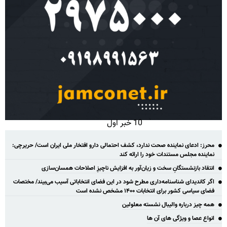
10 خبر اول
محرز: ادعای نماینده صحت ندارد، کشف احتمالی دارو افتخار ملی ایران است/ حریرچی:
نماینده مجلس مستندات خود را ارائه کند
انتقاد بازنشستگانِ سخت و زیان‌آور به افزایش ناچیزِ اصلاحات همسان‌سازی
اگر کاندیدای شناسنامه‌‎داری مطرح شود در این فضای انتخاباتی آسیب می‌بیند/ مختصات
فضای سیاسی کشور برای انتخابات ۱۴۰۰ مشخص نشده است
همه چیز درباره والیبال نشسته معلولین
انواع عصا و ویژگی های آن ها