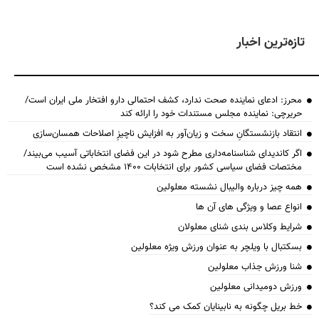
تازه‌ترین اخبار
محرز: ادعای نماینده صحت ندارد، کشف احتمالی دارو افتخار ملی ایران است/
حریرچی: نماینده مجلس مستندات خود را ارائه کند
انتقاد بازنشستگانِ سخت و زیان‌آور به افزایش ناچیزِ اصلاحات همسان‌سازی
اگر کاندیدای شناسنامه‌‎داری مطرح شود در این فضای انتخاباتی آسیب می‌بیند/
مختصات فضای سیاسی کشور برای انتخابات ۱۴۰۰ مشخص نشده است
همه چیز درباره والیبال نشسته معلولین
انواع عصا و ویژگی های آن ها
شرایط وکلاس بندی شنای معلولان
بسکتبال با ویلچر به عنوان ورزش ویژه معلولین
شنا ورزش جذاب معلولین
ورزش دومیدانی معلولین
خط بریل چگونه به نابینایان کمک می کند؟