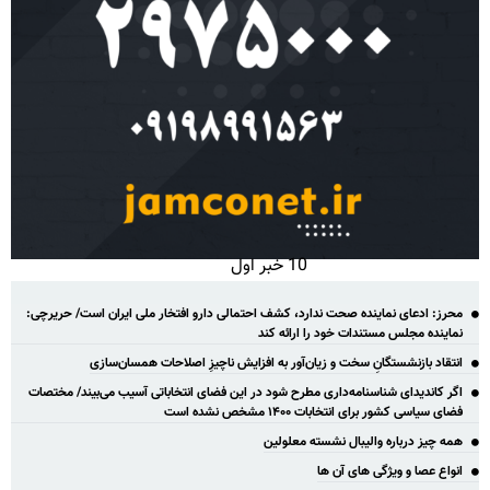
10 خبر اول
محرز: ادعای نماینده صحت ندارد، کشف احتمالی دارو افتخار ملی ایران است/ حریرچی:
نماینده مجلس مستندات خود را ارائه کند
انتقاد بازنشستگانِ سخت و زیان‌آور به افزایش ناچیزِ اصلاحات همسان‌سازی
اگر کاندیدای شناسنامه‌‎داری مطرح شود در این فضای انتخاباتی آسیب می‌بیند/ مختصات
فضای سیاسی کشور برای انتخابات ۱۴۰۰ مشخص نشده است
همه چیز درباره والیبال نشسته معلولین
انواع عصا و ویژگی های آن ها