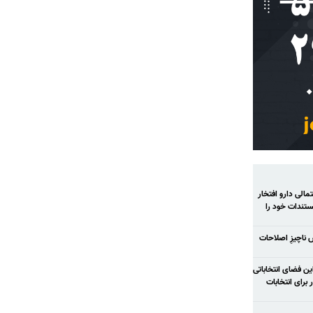
الی دارو افتخار
تندات خود را
ش ناچیزِ اصلاحات
ح شود در این فضای انتخاباتی
رای انتخابات