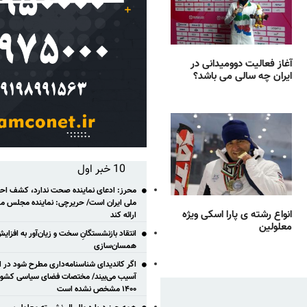
آغاز فعالیت دوومیدانی در
ایران چه سالی می باشد؟
10 خبر اول
محرز: ادعای نماینده صحت ندارد، کشف احتم
ملی ایران است/ حریرچی: نماینده مجلس مس
انواع رشته ی پارا اسکی ویژه
ارائه کند
معلولین
انتقاد بازنشستگانِ سخت و زیان‌آور به افزای
همسان‌سازی
اگر کاندیدای شناسنامه‌‎داری مطر
آسیب می‌بیند/ مختصات فضای سیاسی کشور ب
۱۴۰۰ مشخص نشده است