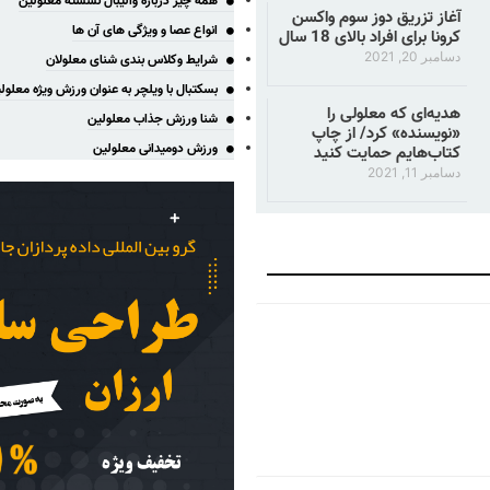
همه چیز درباره والیبال نشسته معلولین
آغاز تزریق دوز سوم واکسن
انواع عصا و ویژگی های آن ها
کرونا برای افراد بالای 18 سال
دسامبر 20, 2021
شرایط وکلاس بندی شنای معلولان
بسکتبال با ویلچر به عنوان ورزش ویژه معلول
هدیه‌ای که معلولی را
شنا ورزش جذاب معلولین
«نویسنده» کرد/ از چاپ
ورزش دومیدانی معلولین
کتاب‌هایم حمایت کنید
دسامبر 11, 2021