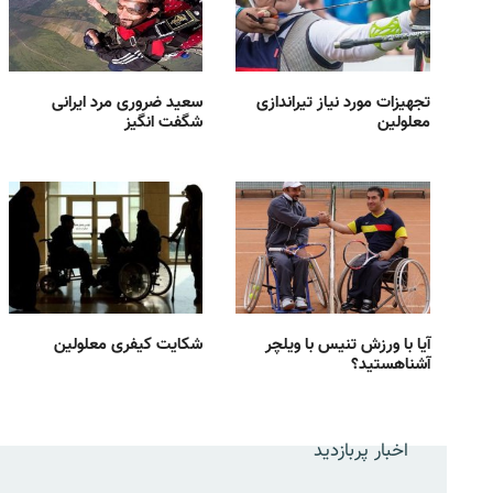
تجهیزات مورد نیاز تیراندازی
سعید ضروری مرد ایرانی
معلولین
شگفت انگیز
آیا با ورزش تنیس با ویلچر
شکایت کیفری معلولین
آشناهستید؟
اخبار پربازدید