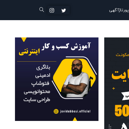
پورتاژآگهی