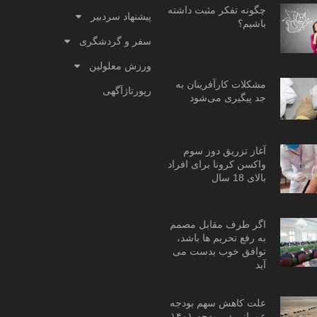
چگونه تفکر مثبت داشته
پیشنهاد سردبیر
باشیم؟
سفر و گردشگری
ورزش معلولین
مشکلات کارآفرینان به
رپورتاژآگهی
جد پیگیری می‌شود
آغاز تزریق دوز سوم
واکسن کرونا برای افراد
بالای 18 سال
اگر طرف مقابل مصمم
به رفع تحریم ها باشد،
توافق خوب بدست می
آید
علت کاهش سهم بودجه
عمرانی در بودجه ۱۴۰۱