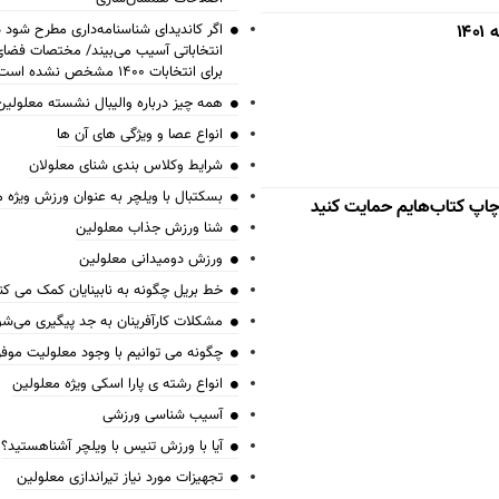
۱
اگر کاندیدای شناسنامه‌‎داری 
انتخاباتی آسیب می‌بیند/ مختصات فض
برای انتخابات ۱۴۰۰ مشخص نشده است
همه چیز درباره والیبال نشسته معلولین
انواع عصا و ویژگی های آن ها
شرایط وکلاس بندی شنای معلولان
بسکتبال با ویلچر به عنوان ورزش ویژه 
 چاپ کتاب‌هایم حمایت کنید
شنا ورزش جذاب معلولین
ورزش دومیدانی معلولین
خط بریل چگونه به نابینایان کمک می کن
مشکلات کارآفرینان به جد پیگیری می‌شو
چگونه می توانیم با وجود معلولیت موف
انواع رشته ی پارا اسکی ویژه معلولین
آسیب شناسی ورزشی
آیا با ورزش تنیس با ویلچر آشناهستید؟
تجهیزات مورد نیاز تیراندازی معلولین