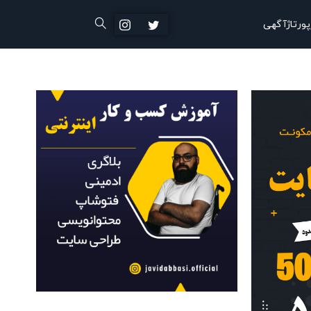
پورتاژآگهی