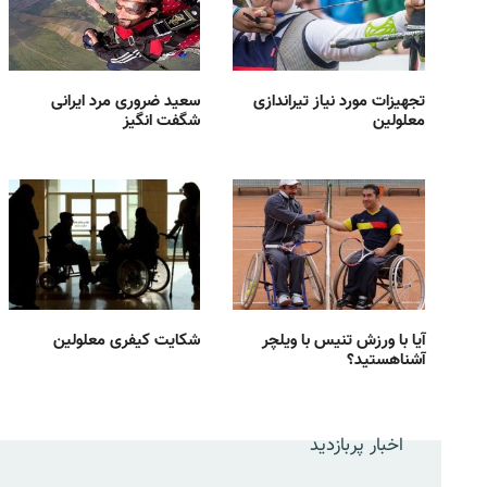
تجهیزات مورد نیاز تیراندازی
سعید ضروری مرد ایرانی
معلولین
شگفت انگیز
آیا با ورزش تنیس با ویلچر
شکایت کیفری معلولین
آشناهستید؟
اخبار پربازدید