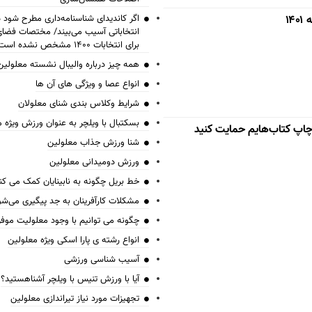
۱
اگر کاندیدای شناسنامه‌‎داری 
انتخاباتی آسیب می‌بیند/ مختصات فض
برای انتخابات ۱۴۰۰ مشخص نشده است
همه چیز درباره والیبال نشسته معلولین
انواع عصا و ویژگی های آن ها
شرایط وکلاس بندی شنای معلولان
بسکتبال با ویلچر به عنوان ورزش ویژه 
 چاپ کتاب‌هایم حمایت کنید
شنا ورزش جذاب معلولین
ورزش دومیدانی معلولین
خط بریل چگونه به نابینایان کمک می کن
مشکلات کارآفرینان به جد پیگیری می‌شو
چگونه می توانیم با وجود معلولیت موف
انواع رشته ی پارا اسکی ویژه معلولین
آسیب شناسی ورزشی
آیا با ورزش تنیس با ویلچر آشناهستید؟
تجهیزات مورد نیاز تیراندازی معلولین