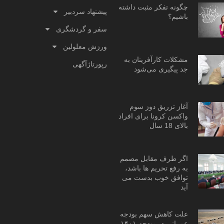
چگونه تفکر مثبت داشته
پیشنهاد سردبیر
باشیم؟
سفر و گردشگری
ورزش معلولین
مشکلات کارآفرینان به
رپورتاژآگهی
جد پیگیری می‌شود
آغاز تزریق دوز سوم
واکسن کرونا برای افراد
بالای 18 سال
اگر طرف مقابل مصمم
به رفع تحریم ها باشد،
توافق خوب بدست می
آید
علت کاهش سهم بودجه
عمرانی در بودجه ۱۴۰۱