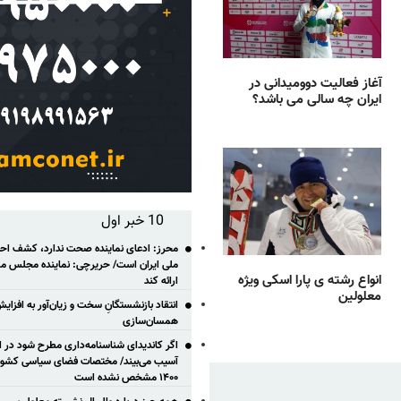
آغاز فعالیت دوومیدانی در
ایران چه سالی می باشد؟
10 خبر اول
محرز: ادعای نماینده صحت ندارد، کشف احتم
ملی ایران است/ حریرچی: نماینده مجلس مس
انواع رشته ی پارا اسکی ویژه
ارائه کند
معلولین
انتقاد بازنشستگانِ سخت و زیان‌آور به افزای
همسان‌سازی
اگر کاندیدای شناسنامه‌‎داری مطر
آسیب می‌بیند/ مختصات فضای سیاسی کشور ب
۱۴۰۰ مشخص نشده است