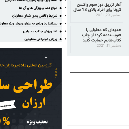
همه چیز درباره والیبال نشسته معلولین
آغاز تزریق دوز سوم واکسن
انواع عصا و ویژگی های آن ها
کرونا برای افراد بالای 18 سال
دسامبر 20, 2021
شرایط وکلاس بندی شنای معلولان
بسکتبال با ویلچر به عنوان ورزش ویژه معلول
هدیه‌ای که معلولی را
شنا ورزش جذاب معلولین
«نویسنده» کرد/ از چاپ
ورزش دومیدانی معلولین
کتاب‌هایم حمایت کنید
دسامبر 11, 2021