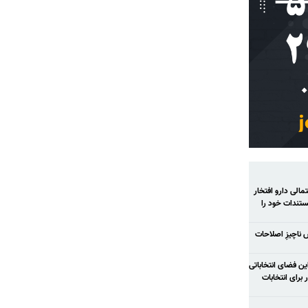
الی دارو افتخار
تندات خود را
ش ناچیزِ اصلاحات
ح شود در این فضای انتخاباتی
رای انتخابات