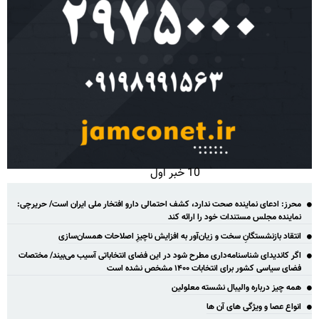
10 خبر اول
محرز: ادعای نماینده صحت ندارد، کشف احتمالی دارو افتخار ملی ایران است/ حریرچی:
نماینده مجلس مستندات خود را ارائه کند
انتقاد بازنشستگانِ سخت و زیان‌آور به افزایش ناچیزِ اصلاحات همسان‌سازی
اگر کاندیدای شناسنامه‌‎داری مطرح شود در این فضای انتخاباتی آسیب می‌بیند/ مختصات
فضای سیاسی کشور برای انتخابات ۱۴۰۰ مشخص نشده است
همه چیز درباره والیبال نشسته معلولین
انواع عصا و ویژگی های آن ها