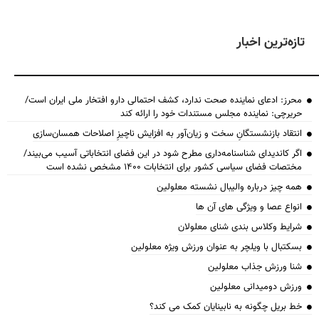
تازه‌ترین اخبار
محرز: ادعای نماینده صحت ندارد، کشف احتمالی دارو افتخار ملی ایران است/
حریرچی: نماینده مجلس مستندات خود را ارائه کند
انتقاد بازنشستگانِ سخت و زیان‌آور به افزایش ناچیزِ اصلاحات همسان‌سازی
اگر کاندیدای شناسنامه‌‎داری مطرح شود در این فضای انتخاباتی آسیب می‌بیند/
مختصات فضای سیاسی کشور برای انتخابات ۱۴۰۰ مشخص نشده است
همه چیز درباره والیبال نشسته معلولین
انواع عصا و ویژگی های آن ها
شرایط وکلاس بندی شنای معلولان
بسکتبال با ویلچر به عنوان ورزش ویژه معلولین
شنا ورزش جذاب معلولین
ورزش دومیدانی معلولین
خط بریل چگونه به نابینایان کمک می کند؟