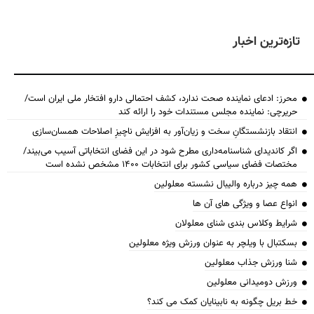
تازه‌ترین اخبار
محرز: ادعای نماینده صحت ندارد، کشف احتمالی دارو افتخار ملی ایران است/
حریرچی: نماینده مجلس مستندات خود را ارائه کند
انتقاد بازنشستگانِ سخت و زیان‌آور به افزایش ناچیزِ اصلاحات همسان‌سازی
اگر کاندیدای شناسنامه‌‎داری مطرح شود در این فضای انتخاباتی آسیب می‌بیند/
مختصات فضای سیاسی کشور برای انتخابات ۱۴۰۰ مشخص نشده است
همه چیز درباره والیبال نشسته معلولین
انواع عصا و ویژگی های آن ها
شرایط وکلاس بندی شنای معلولان
بسکتبال با ویلچر به عنوان ورزش ویژه معلولین
شنا ورزش جذاب معلولین
ورزش دومیدانی معلولین
خط بریل چگونه به نابینایان کمک می کند؟