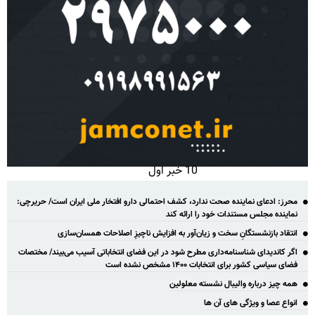
10 خبر اول
محرز: ادعای نماینده صحت ندارد، کشف احتمالی دارو افتخار ملی ایران است/ حریرچی:
نماینده مجلس مستندات خود را ارائه کند
انتقاد بازنشستگانِ سخت و زیان‌آور به افزایش ناچیزِ اصلاحات همسان‌سازی
اگر کاندیدای شناسنامه‌‎داری مطرح شود در این فضای انتخاباتی آسیب می‌بیند/ مختصات
فضای سیاسی کشور برای انتخابات ۱۴۰۰ مشخص نشده است
همه چیز درباره والیبال نشسته معلولین
انواع عصا و ویژگی های آن ها