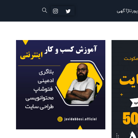
پورتاژآگهی