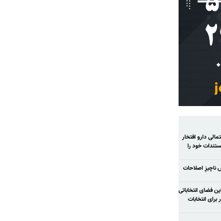
الی دارو افتخار
تندات خود را
ش ناچیزِ اصلاحات
ح شود در این فضای انتخاباتی
رای انتخابات