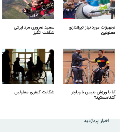
تجهیزات مورد نیاز تیراندازی
سعید ضروری مرد ایرانی
معلولین
شگفت انگیز
آیا با ورزش تنیس با ویلچر
شکایت کیفری معلولین
آشناهستید؟
اخبار پربازدید