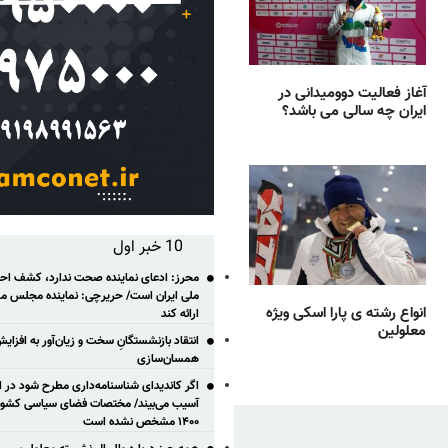
آغاز فعالیت دوومیدانی در
ایران چه سالی می باشد؟
10 خبر اول
محرز: ادعای نماینده صحت ندارد، کشف احتم
ملی ایران است/ حریرچی: نماینده مجلس مس
انواع رشته ی پارا اسکی ویژه
ارائه کند
معلولین
انتقاد بازنشستگانِ سخت و زیان‌آور به افزای
همسان‌سازی
اگر کاندیدای شناسنامه‌‎داری مطر
آسیب می‌بیند/ مختصات فضای سیاسی کشور ب
۱۴۰۰ مشخص نشده است