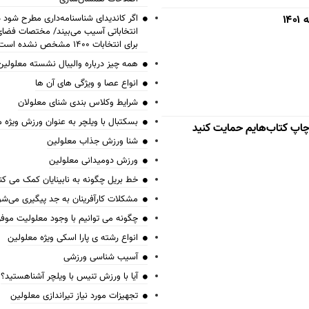
۱
اگر کاندیدای شناسنامه‌‎داری 
انتخاباتی آسیب می‌بیند/ مختصات فض
برای انتخابات ۱۴۰۰ مشخص نشده است
همه چیز درباره والیبال نشسته معلولین
انواع عصا و ویژگی های آن ها
شرایط وکلاس بندی شنای معلولان
بسکتبال با ویلچر به عنوان ورزش ویژه 
 چاپ کتاب‌هایم حمایت کنید
شنا ورزش جذاب معلولین
ورزش دومیدانی معلولین
خط بریل چگونه به نابینایان کمک می کن
مشکلات کارآفرینان به جد پیگیری می‌شو
چگونه می توانیم با وجود معلولیت موف
انواع رشته ی پارا اسکی ویژه معلولین
آسیب شناسی ورزشی
آیا با ورزش تنیس با ویلچر آشناهستید؟
تجهیزات مورد نیاز تیراندازی معلولین