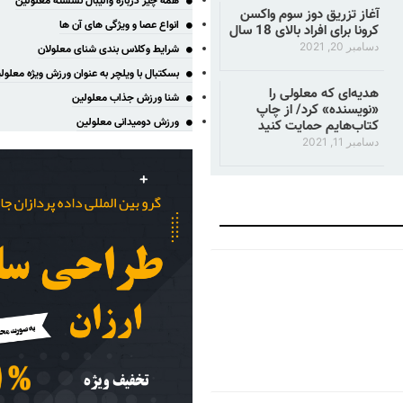
همه چیز درباره والیبال نشسته معلولین
آغاز تزریق دوز سوم واکسن
انواع عصا و ویژگی های آن ها
کرونا برای افراد بالای 18 سال
دسامبر 20, 2021
شرایط وکلاس بندی شنای معلولان
بسکتبال با ویلچر به عنوان ورزش ویژه معلول
هدیه‌ای که معلولی را
شنا ورزش جذاب معلولین
«نویسنده» کرد/ از چاپ
ورزش دومیدانی معلولین
کتاب‌هایم حمایت کنید
دسامبر 11, 2021