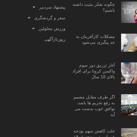
چگونه تفکر مثبت داشته
پیشنهاد سردبیر
باشیم؟
سفر و گردشگری
ورزش معلولین
مشکلات کارآفرینان به
رپورتاژآگهی
جد پیگیری می‌شود
آغاز تزریق دوز سوم
واکسن کرونا برای افراد
بالای 18 سال
اگر طرف مقابل مصمم
به رفع تحریم ها باشد،
توافق خوب بدست می
آید
علت کاهش سهم بودجه
عمرانی در بودجه ۱۴۰۱