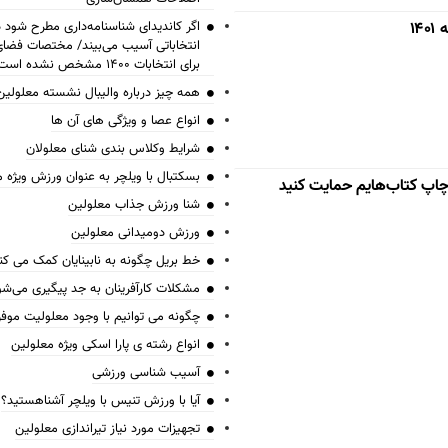
۱
اگر کاندیدای شناسنامه‌‎داری 
انتخاباتی آسیب می‌بیند/ مختصات فض
برای انتخابات ۱۴۰۰ مشخص نشده است
همه چیز درباره والیبال نشسته معلولین
انواع عصا و ویژگی های آن ها
شرایط وکلاس بندی شنای معلولان
بسکتبال با ویلچر به عنوان ورزش ویژه 
 چاپ کتاب‌هایم حمایت کنید
شنا ورزش جذاب معلولین
ورزش دومیدانی معلولین
خط بریل چگونه به نابینایان کمک می کن
مشکلات کارآفرینان به جد پیگیری می‌شو
چگونه می توانیم با وجود معلولیت موف
انواع رشته ی پارا اسکی ویژه معلولین
آسیب شناسی ورزشی
آیا با ورزش تنیس با ویلچر آشناهستید؟
تجهیزات مورد نیاز تیراندازی معلولین