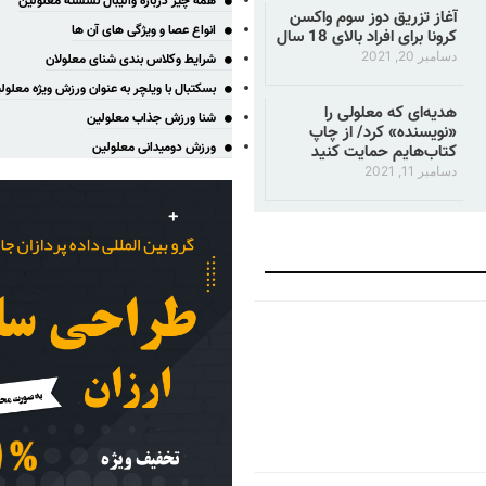
همه چیز درباره والیبال نشسته معلولین
آغاز تزریق دوز سوم واکسن
انواع عصا و ویژگی های آن ها
کرونا برای افراد بالای 18 سال
دسامبر 20, 2021
شرایط وکلاس بندی شنای معلولان
بسکتبال با ویلچر به عنوان ورزش ویژه معلول
هدیه‌ای که معلولی را
شنا ورزش جذاب معلولین
«نویسنده» کرد/ از چاپ
ورزش دومیدانی معلولین
کتاب‌هایم حمایت کنید
دسامبر 11, 2021