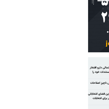
الی دارو افتخار
تندات خود را
ش ناچیزِ اصلاحات
ح شود در این فضای انتخاباتی
رای انتخابات