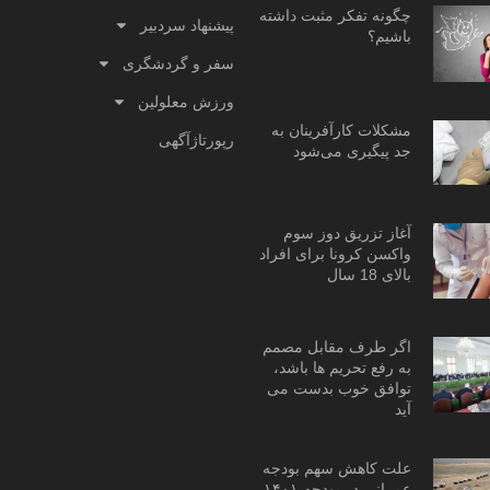
چگونه تفکر مثبت داشته
پیشنهاد سردبیر
باشیم؟
سفر و گردشگری
ورزش معلولین
مشکلات کارآفرینان به
رپورتاژآگهی
جد پیگیری می‌شود
آغاز تزریق دوز سوم
واکسن کرونا برای افراد
بالای 18 سال
اگر طرف مقابل مصمم
به رفع تحریم ها باشد،
توافق خوب بدست می
آید
علت کاهش سهم بودجه
عمرانی در بودجه ۱۴۰۱