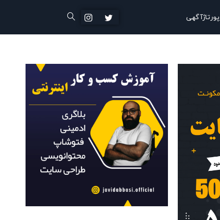
پورتاژآگهی