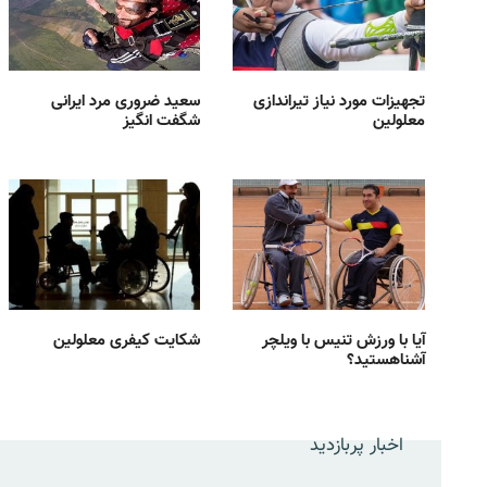
تجهیزات مورد نیاز تیراندازی
سعید ضروری مرد ایرانی
معلولین
شگفت انگیز
آیا با ورزش تنیس با ویلچر
شکایت کیفری معلولین
آشناهستید؟
اخبار پربازدید