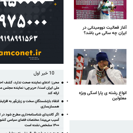
آغاز فعالیت دوومیدانی در
ایران چه سالی می باشد؟
10 خبر اول
محرز: ادعای نماینده صحت ندارد، کشف احتم
ملی ایران است/ حریرچی: نماینده مجلس مس
انواع رشته ی پارا اسکی ویژه
ارائه کند
معلولین
انتقاد بازنشستگانِ سخت و زیان‌آور به افزای
همسان‌سازی
اگر کاندیدای شناسنامه‌‎داری مطر
آسیب می‌بیند/ مختصات فضای سیاسی کشور ب
۱۴۰۰ مشخص نشده است