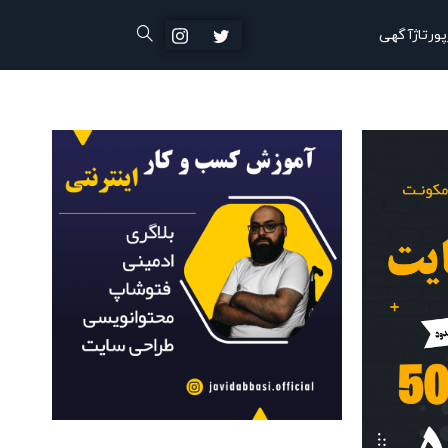
پورتاژآگهی