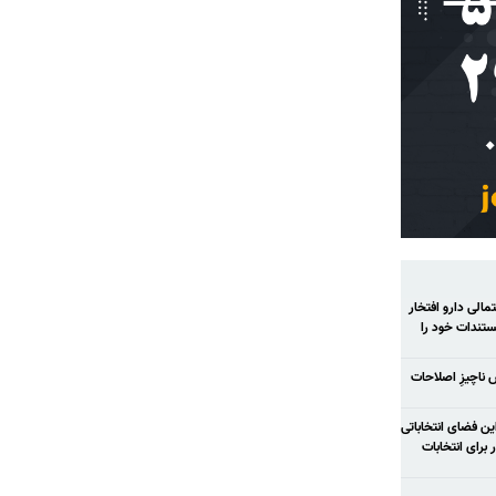
الی دارو افتخار
تندات خود را
ش ناچیزِ اصلاحات
ح شود در این فضای انتخاباتی
رای انتخابات