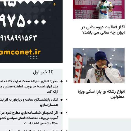
آغاز فعالیت دوومیدانی در
ایران چه سالی می باشد؟
10 خبر اول
محرز: ادعای نماینده صحت ندارد، کشف احتم
ملی ایران است/ حریرچی: نماینده مجلس مس
انواع رشته ی پارا اسکی ویژه
ارائه کند
معلولین
انتقاد بازنشستگانِ سخت و زیان‌آور به افزای
همسان‌سازی
اگر کاندیدای شناسنامه‌‎داری مطر
آسیب می‌بیند/ مختصات فضای سیاسی کشور ب
۱۴۰۰ مشخص نشده است