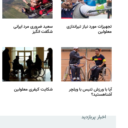
تجهیزات مورد نیاز تیراندازی
سعید ضروری مرد ایرانی
معلولین
شگفت انگیز
آیا با ورزش تنیس با ویلچر
شکایت کیفری معلولین
آشناهستید؟
اخبار پربازدید