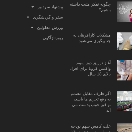
چگونه تفکر مثبت داشته
پیشنهاد سردبیر
باشیم؟
سفر و گردشگری
ورزش معلولین
مشکلات کارآفرینان به
رپورتاژآگهی
جد پیگیری می‌شود
آغاز تزریق دوز سوم
واکسن کرونا برای افراد
بالای 18 سال
اگر طرف مقابل مصمم
به رفع تحریم ها باشد،
توافق خوب بدست می
آید
علت کاهش سهم بودجه
عمرانی در بودجه ۱۴۰۱