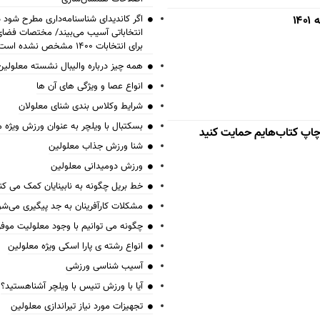
۱
اگر کاندیدای شناسنامه‌‎داری 
انتخاباتی آسیب می‌بیند/ مختصات فض
برای انتخابات ۱۴۰۰ مشخص نشده است
همه چیز درباره والیبال نشسته معلولین
انواع عصا و ویژگی های آن ها
شرایط وکلاس بندی شنای معلولان
بسکتبال با ویلچر به عنوان ورزش ویژه 
 چاپ کتاب‌هایم حمایت کنید
شنا ورزش جذاب معلولین
ورزش دومیدانی معلولین
خط بریل چگونه به نابینایان کمک می کن
مشکلات کارآفرینان به جد پیگیری می‌شو
چگونه می توانیم با وجود معلولیت موف
انواع رشته ی پارا اسکی ویژه معلولین
آسیب شناسی ورزشی
آیا با ورزش تنیس با ویلچر آشناهستید؟
تجهیزات مورد نیاز تیراندازی معلولین