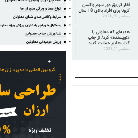
همه چیز درباره والیبال نشسته معلولین
آغاز تزریق دوز سوم واکسن
انواع عصا و ویژگی های آن ها
کرونا برای افراد بالای 18 سال
دسامبر 20, 2021
شرایط وکلاس بندی شنای معلولان
بسکتبال با ویلچر به عنوان ورزش ویژه معلول
هدیه‌ای که معلولی را
شنا ورزش جذاب معلولین
«نویسنده» کرد/ از چاپ
ورزش دومیدانی معلولین
کتاب‌هایم حمایت کنید
دسامبر 11, 2021