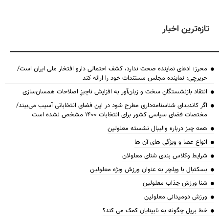
تازه‌ترین اخبار
محرز: ادعای نماینده صحت ندارد، کشف احتمالی دارو افتخار ملی ایران است/
حریرچی: نماینده مجلس مستندات خود را ارائه کند
انتقاد بازنشستگانِ سخت و زیان‌آور به افزایش ناچیزِ اصلاحات همسان‌سازی
اگر کاندیدای شناسنامه‌‎داری مطرح شود در این فضای انتخاباتی آسیب می‌بیند/
مختصات فضای سیاسی کشور برای انتخابات ۱۴۰۰ مشخص نشده است
همه چیز درباره والیبال نشسته معلولین
انواع عصا و ویژگی های آن ها
شرایط وکلاس بندی شنای معلولان
بسکتبال با ویلچر به عنوان ورزش ویژه معلولین
شنا ورزش جذاب معلولین
ورزش دومیدانی معلولین
خط بریل چگونه به نابینایان کمک می کند؟