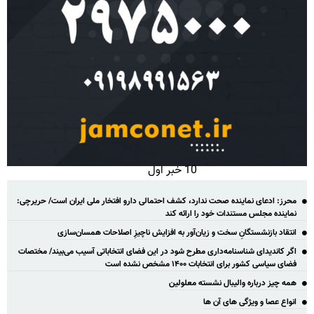
10 خبر اول
محرز: ادعای نماینده صحت ندارد، کشف احتمالی دارو افتخار ملی ایران است/ حریرچی:
نماینده مجلس مستندات خود را ارائه کند
انتقاد بازنشستگانِ سخت و زیان‌آور به افزایش ناچیزِ اصلاحات همسان‌سازی
اگر کاندیدای شناسنامه‌‎داری مطرح شود در این فضای انتخاباتی آسیب می‌بیند/ مختصات
فضای سیاسی کشور برای انتخابات ۱۴۰۰ مشخص نشده است
همه چیز درباره والیبال نشسته معلولین
انواع عصا و ویژگی های آن ها