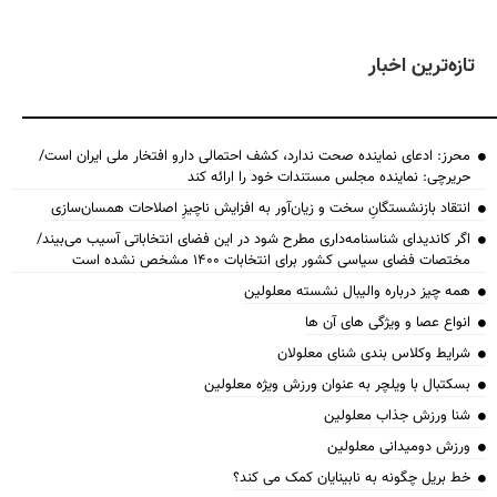
تازه‌ترین اخبار
محرز: ادعای نماینده صحت ندارد، کشف احتمالی دارو افتخار ملی ایران است/
حریرچی: نماینده مجلس مستندات خود را ارائه کند
انتقاد بازنشستگانِ سخت و زیان‌آور به افزایش ناچیزِ اصلاحات همسان‌سازی
اگر کاندیدای شناسنامه‌‎داری مطرح شود در این فضای انتخاباتی آسیب می‌بیند/
مختصات فضای سیاسی کشور برای انتخابات ۱۴۰۰ مشخص نشده است
همه چیز درباره والیبال نشسته معلولین
انواع عصا و ویژگی های آن ها
شرایط وکلاس بندی شنای معلولان
بسکتبال با ویلچر به عنوان ورزش ویژه معلولین
شنا ورزش جذاب معلولین
ورزش دومیدانی معلولین
خط بریل چگونه به نابینایان کمک می کند؟