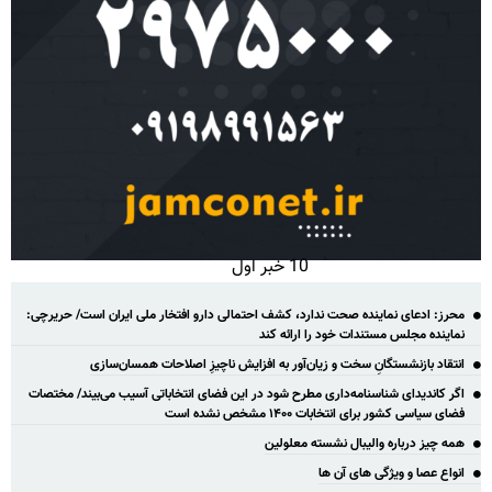
10 خبر اول
محرز: ادعای نماینده صحت ندارد، کشف احتمالی دارو افتخار ملی ایران است/ حریرچی:
نماینده مجلس مستندات خود را ارائه کند
انتقاد بازنشستگانِ سخت و زیان‌آور به افزایش ناچیزِ اصلاحات همسان‌سازی
اگر کاندیدای شناسنامه‌‎داری مطرح شود در این فضای انتخاباتی آسیب می‌بیند/ مختصات
فضای سیاسی کشور برای انتخابات ۱۴۰۰ مشخص نشده است
همه چیز درباره والیبال نشسته معلولین
انواع عصا و ویژگی های آن ها