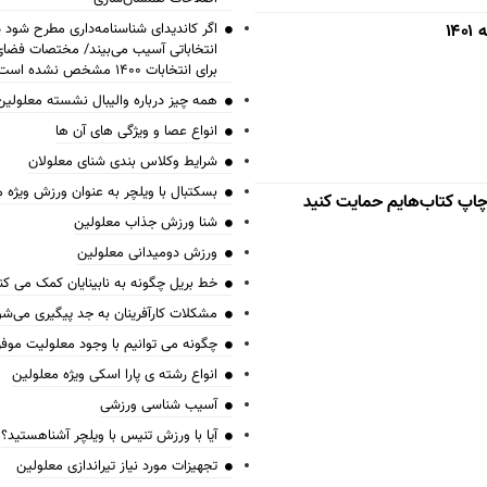
۱
اگر کاندیدای شناسنامه‌‎داری 
انتخاباتی آسیب می‌بیند/ مختصات فض
برای انتخابات ۱۴۰۰ مشخص نشده است
همه چیز درباره والیبال نشسته معلولین
انواع عصا و ویژگی های آن ها
شرایط وکلاس بندی شنای معلولان
بسکتبال با ویلچر به عنوان ورزش ویژه 
 چاپ کتاب‌هایم حمایت کنید
شنا ورزش جذاب معلولین
ورزش دومیدانی معلولین
خط بریل چگونه به نابینایان کمک می کن
مشکلات کارآفرینان به جد پیگیری می‌شو
چگونه می توانیم با وجود معلولیت موف
انواع رشته ی پارا اسکی ویژه معلولین
آسیب شناسی ورزشی
آیا با ورزش تنیس با ویلچر آشناهستید؟
تجهیزات مورد نیاز تیراندازی معلولین