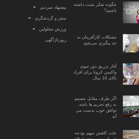
چگونه تفکر مثبت داشته
پیشنهاد سردبیر
باشیم؟
سفر و گردشگری
ورزش معلولین
مشکلات کارآفرینان به
رپورتاژآگهی
جد پیگیری می‌شود
آغاز تزریق دوز سوم
واکسن کرونا برای افراد
بالای 18 سال
اگر طرف مقابل مصمم
به رفع تحریم ها باشد،
توافق خوب بدست می
آید
علت کاهش سهم بودجه
عمرانی در بودجه ۱۴۰۱