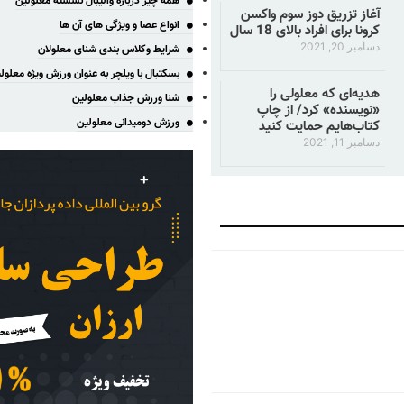
همه چیز درباره والیبال نشسته معلولین
آغاز تزریق دوز سوم واکسن
انواع عصا و ویژگی های آن ها
کرونا برای افراد بالای 18 سال
دسامبر 20, 2021
شرایط وکلاس بندی شنای معلولان
بسکتبال با ویلچر به عنوان ورزش ویژه معلول
هدیه‌ای که معلولی را
شنا ورزش جذاب معلولین
«نویسنده» کرد/ از چاپ
ورزش دومیدانی معلولین
کتاب‌هایم حمایت کنید
دسامبر 11, 2021