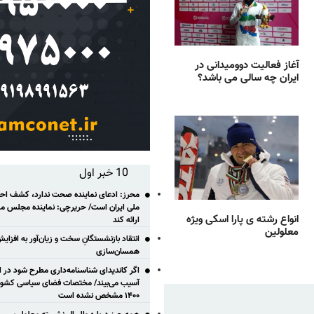
آغاز فعالیت دوومیدانی در
ایران چه سالی می باشد؟
10 خبر اول
محرز: ادعای نماینده صحت ندارد، کشف احتم
ملی ایران است/ حریرچی: نماینده مجلس مس
انواع رشته ی پارا اسکی ویژه
ارائه کند
معلولین
انتقاد بازنشستگانِ سخت و زیان‌آور به افزای
همسان‌سازی
اگر کاندیدای شناسنامه‌‎داری مطر
آسیب می‌بیند/ مختصات فضای سیاسی کشور ب
۱۴۰۰ مشخص نشده است