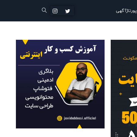
پورتاژآگهی