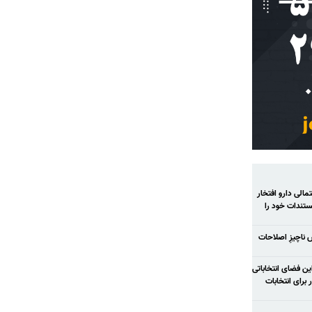
الی دارو افتخار
تندات خود را
ش ناچیزِ اصلاحات
ح شود در این فضای انتخاباتی
رای انتخابات