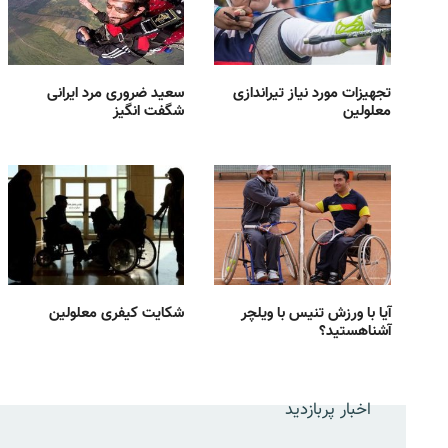
تجهیزات مورد نیاز تیراندازی
سعید ضروری مرد ایرانی
معلولین
شگفت انگیز
آیا با ورزش تنیس با ویلچر
شکایت کیفری معلولین
آشناهستید؟
اخبار پربازدید