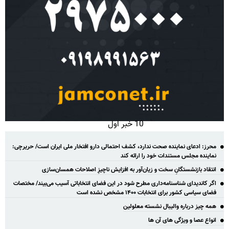
10 خبر اول
محرز: ادعای نماینده صحت ندارد، کشف احتمالی دارو افتخار ملی ایران است/ حریرچی:
نماینده مجلس مستندات خود را ارائه کند
انتقاد بازنشستگانِ سخت و زیان‌آور به افزایش ناچیزِ اصلاحات همسان‌سازی
اگر کاندیدای شناسنامه‌‎داری مطرح شود در این فضای انتخاباتی آسیب می‌بیند/ مختصات
فضای سیاسی کشور برای انتخابات ۱۴۰۰ مشخص نشده است
همه چیز درباره والیبال نشسته معلولین
انواع عصا و ویژگی های آن ها