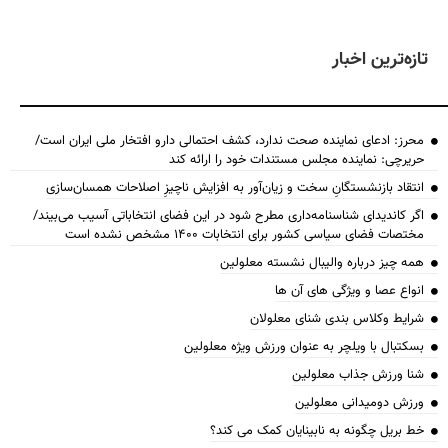
تازه‌ترین اخبار
محرز: ادعای نماینده صحت ندارد، کشف احتمالی دارو افتخار ملی ایران است/
حریرچی: نماینده مجلس مستندات خود را ارائه کند
انتقاد بازنشستگانِ سخت و زیان‌آور به افزایش ناچیزِ اصلاحات همسان‌سازی
اگر کاندیدای شناسنامه‌‎داری مطرح شود در این فضای انتخاباتی آسیب می‌بیند/
مختصات فضای سیاسی کشور برای انتخابات ۱۴۰۰ مشخص نشده است
همه چیز درباره والیبال نشسته معلولین
انواع عصا و ویژگی های آن ها
شرایط وکلاس بندی شنای معلولان
بسکتبال با ویلچر به عنوان ورزش ویژه معلولین
شنا ورزش جذاب معلولین
ورزش دومیدانی معلولین
خط بریل چگونه به نابینایان کمک می کند؟