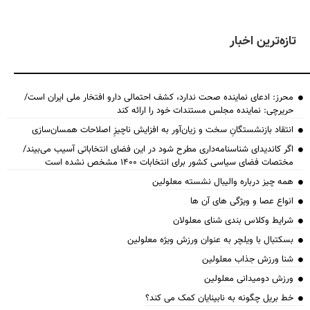
تازه‌ترین اخبار
محرز: ادعای نماینده صحت ندارد، کشف احتمالی دارو افتخار ملی ایران است/
حریرچی: نماینده مجلس مستندات خود را ارائه کند
انتقاد بازنشستگانِ سخت و زیان‌آور به افزایش ناچیزِ اصلاحات همسان‌سازی
اگر کاندیدای شناسنامه‌‎داری مطرح شود در این فضای انتخاباتی آسیب می‌بیند/
مختصات فضای سیاسی کشور برای انتخابات ۱۴۰۰ مشخص نشده است
همه چیز درباره والیبال نشسته معلولین
انواع عصا و ویژگی های آن ها
شرایط وکلاس بندی شنای معلولان
بسکتبال با ویلچر به عنوان ورزش ویژه معلولین
شنا ورزش جذاب معلولین
ورزش دومیدانی معلولین
خط بریل چگونه به نابینایان کمک می کند؟