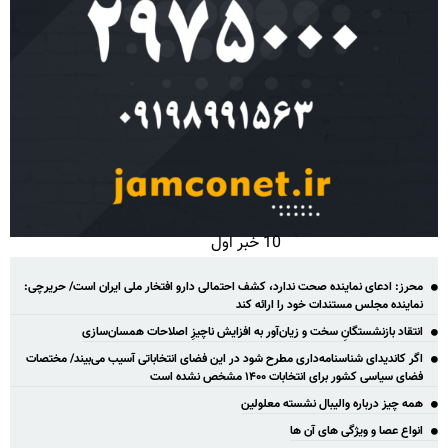
10 خبر اول
محرز: ادعای نماینده صحت ندارد، کشف احتمالی دارو افتخار ملی ایران است/ حریرچی:
نماینده مجلس مستندات خود را ارائه کند
انتقاد بازنشستگانِ سخت و زیان‌آور به افزایش ناچیزِ اصلاحات همسان‌سازی
اگر کاندیدای شناسنامه‌‎داری مطرح شود در این فضای انتخاباتی آسیب می‌بیند/ مختصات
فضای سیاسی کشور برای انتخابات ۱۴۰۰ مشخص نشده است
همه چیز درباره والیبال نشسته معلولین
انواع عصا و ویژگی های آن ها