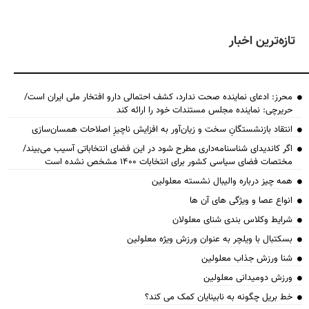
تازه‌ترین اخبار
محرز: ادعای نماینده صحت ندارد، کشف احتمالی دارو افتخار ملی ایران است/
حریرچی: نماینده مجلس مستندات خود را ارائه کند
انتقاد بازنشستگانِ سخت و زیان‌آور به افزایش ناچیزِ اصلاحات همسان‌سازی
اگر کاندیدای شناسنامه‌‎داری مطرح شود در این فضای انتخاباتی آسیب می‌بیند/
مختصات فضای سیاسی کشور برای انتخابات ۱۴۰۰ مشخص نشده است
همه چیز درباره والیبال نشسته معلولین
انواع عصا و ویژگی های آن ها
شرایط وکلاس بندی شنای معلولان
بسکتبال با ویلچر به عنوان ورزش ویژه معلولین
شنا ورزش جذاب معلولین
ورزش دومیدانی معلولین
خط بریل چگونه به نابینایان کمک می کند؟