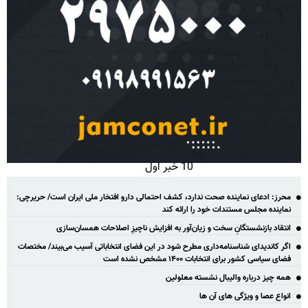
10 خبر اول
محرز: ادعای نماینده صحت ندارد، کشف احتمالی دارو افتخار ملی ایران است/ حریرچی:
نماینده مجلس مستندات خود را ارائه کند
انتقاد بازنشستگانِ سخت و زیان‌آور به افزایش ناچیزِ اصلاحات همسان‌سازی
اگر کاندیدای شناسنامه‌‎داری مطرح شود در این فضای انتخاباتی آسیب می‌بیند/ مختصات
فضای سیاسی کشور برای انتخابات ۱۴۰۰ مشخص نشده است
همه چیز درباره والیبال نشسته معلولین
انواع عصا و ویژگی های آن ها