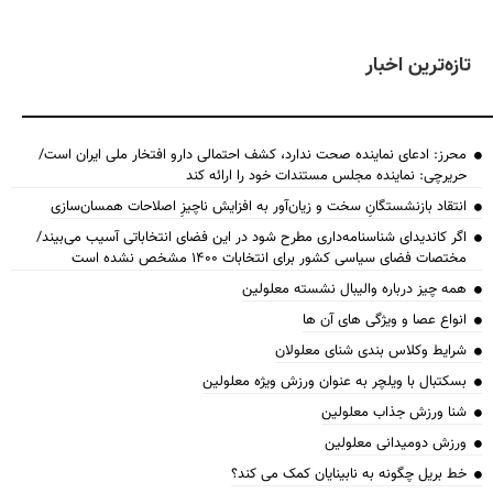
تازه‌ترین اخبار
محرز: ادعای نماینده صحت ندارد، کشف احتمالی دارو افتخار ملی ایران است/
حریرچی: نماینده مجلس مستندات خود را ارائه کند
انتقاد بازنشستگانِ سخت و زیان‌آور به افزایش ناچیزِ اصلاحات همسان‌سازی
اگر کاندیدای شناسنامه‌‎داری مطرح شود در این فضای انتخاباتی آسیب می‌بیند/
مختصات فضای سیاسی کشور برای انتخابات ۱۴۰۰ مشخص نشده است
همه چیز درباره والیبال نشسته معلولین
انواع عصا و ویژگی های آن ها
شرایط وکلاس بندی شنای معلولان
بسکتبال با ویلچر به عنوان ورزش ویژه معلولین
شنا ورزش جذاب معلولین
ورزش دومیدانی معلولین
خط بریل چگونه به نابینایان کمک می کند؟