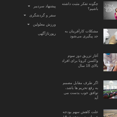
چگونه تفکر مثبت داشته
پیشنهاد سردبیر
باشیم؟
سفر و گردشگری
ورزش معلولین
مشکلات کارآفرینان به
رپورتاژآگهی
جد پیگیری می‌شود
آغاز تزریق دوز سوم
واکسن کرونا برای افراد
بالای 18 سال
اگر طرف مقابل مصمم
به رفع تحریم ها باشد،
توافق خوب بدست می
آید
علت کاهش سهم بودجه
عمرانی در بودجه ۱۴۰۱