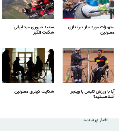
تجهیزات مورد نیاز تیراندازی
سعید ضروری مرد ایرانی
معلولین
شگفت انگیز
آیا با ورزش تنیس با ویلچر
شکایت کیفری معلولین
آشناهستید؟
اخبار پربازدید