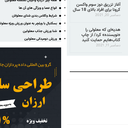
همه چیز درباره والیبال نشسته معلولین
آغاز تزریق دوز سوم واکسن
انواع عصا و ویژگی های آن ها
کرونا برای افراد بالای 18 سال
دسامبر 20, 2021
شرایط وکلاس بندی شنای معلولان
بسکتبال با ویلچر به عنوان ورزش ویژه معلول
هدیه‌ای که معلولی را
شنا ورزش جذاب معلولین
«نویسنده» کرد/ از چاپ
ورزش دومیدانی معلولین
کتاب‌هایم حمایت کنید
دسامبر 11, 2021