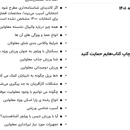
۱
اگر کاندیدای شناسنامه‌‎داری 
انتخاباتی آسیب می‌بیند/ مختصات فض
برای انتخابات ۱۴۰۰ مشخص نشده است
همه چیز درباره والیبال نشسته معلولین
انواع عصا و ویژگی های آن ها
شرایط وکلاس بندی شنای معلولان
بسکتبال با ویلچر به عنوان ورزش ویژه 
 چاپ کتاب‌هایم حمایت کنید
شنا ورزش جذاب معلولین
ورزش دومیدانی معلولین
خط بریل چگونه به نابینایان کمک می کن
مشکلات کارآفرینان به جد پیگیری می‌شو
چگونه می توانیم با وجود معلولیت موف
انواع رشته ی پارا اسکی ویژه معلولین
آسیب شناسی ورزشی
آیا با ورزش تنیس با ویلچر آشناهستید؟
تجهیزات مورد نیاز تیراندازی معلولین