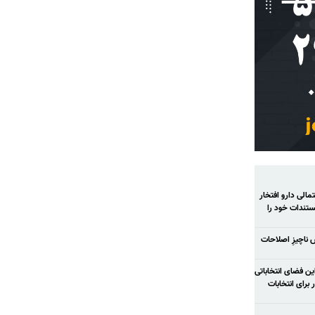
الی دارو افتخار
تندات خود را
ش ناچیزِ اصلاحات
ح شود در این فضای انتخاباتی
رای انتخابات