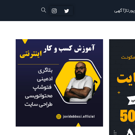
پورتاژآگهی