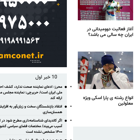
آغاز فعالیت دوومیدانی در
ایران چه سالی می باشد؟
10 خبر اول
محرز: ادعای نماینده صحت ندارد، کشف احتم
ملی ایران است/ حریرچی: نماینده مجلس مس
انواع رشته ی پارا اسکی ویژه
ارائه کند
معلولین
انتقاد بازنشستگانِ سخت و زیان‌آور به افزای
همسان‌سازی
اگر کاندیدای شناسنامه‌‎داری مطر
آسیب می‌بیند/ مختصات فضای سیاسی کشور ب
۱۴۰۰ مشخص نشده است