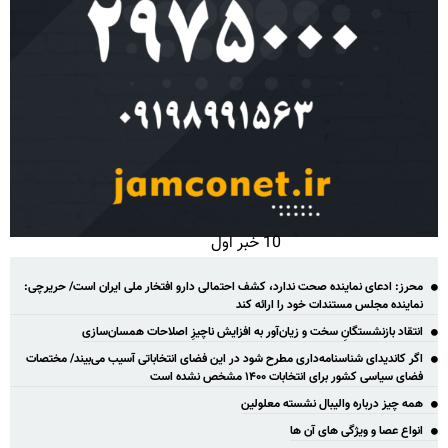
10 خبر اول
محرز: ادعای نماینده صحت ندارد، کشف احتمالی دارو افتخار ملی ایران است/ حریرچی:
نماینده مجلس مستندات خود را ارائه کند
انتقاد بازنشستگانِ سخت و زیان‌آور به افزایش ناچیزِ اصلاحات همسان‌سازی
اگر کاندیدای شناسنامه‌‎داری مطرح شود در این فضای انتخاباتی آسیب می‌بیند/ مختصات
فضای سیاسی کشور برای انتخابات ۱۴۰۰ مشخص نشده است
همه چیز درباره والیبال نشسته معلولین
انواع عصا و ویژگی های آن ها