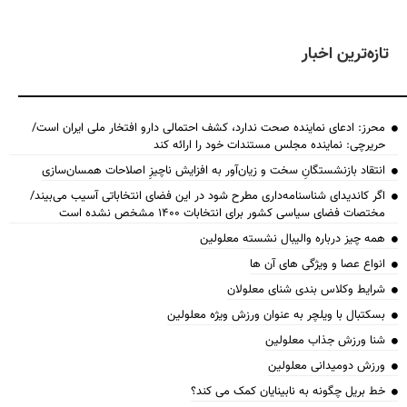
تازه‌ترین اخبار
محرز: ادعای نماینده صحت ندارد، کشف احتمالی دارو افتخار ملی ایران است/
حریرچی: نماینده مجلس مستندات خود را ارائه کند
انتقاد بازنشستگانِ سخت و زیان‌آور به افزایش ناچیزِ اصلاحات همسان‌سازی
اگر کاندیدای شناسنامه‌‎داری مطرح شود در این فضای انتخاباتی آسیب می‌بیند/
مختصات فضای سیاسی کشور برای انتخابات ۱۴۰۰ مشخص نشده است
همه چیز درباره والیبال نشسته معلولین
انواع عصا و ویژگی های آن ها
شرایط وکلاس بندی شنای معلولان
بسکتبال با ویلچر به عنوان ورزش ویژه معلولین
شنا ورزش جذاب معلولین
ورزش دومیدانی معلولین
خط بریل چگونه به نابینایان کمک می کند؟