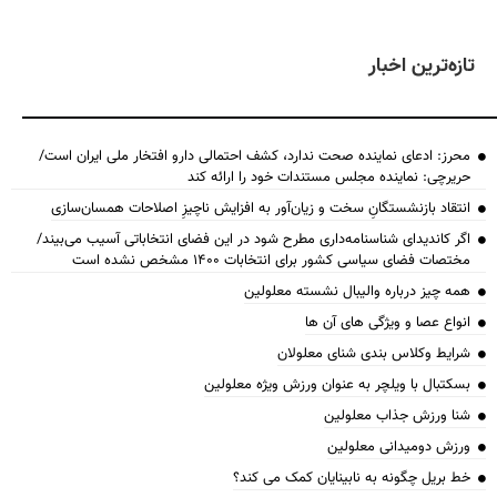
تازه‌ترین اخبار
محرز: ادعای نماینده صحت ندارد، کشف احتمالی دارو افتخار ملی ایران است/
حریرچی: نماینده مجلس مستندات خود را ارائه کند
انتقاد بازنشستگانِ سخت و زیان‌آور به افزایش ناچیزِ اصلاحات همسان‌سازی
اگر کاندیدای شناسنامه‌‎داری مطرح شود در این فضای انتخاباتی آسیب می‌بیند/
مختصات فضای سیاسی کشور برای انتخابات ۱۴۰۰ مشخص نشده است
همه چیز درباره والیبال نشسته معلولین
انواع عصا و ویژگی های آن ها
شرایط وکلاس بندی شنای معلولان
بسکتبال با ویلچر به عنوان ورزش ویژه معلولین
شنا ورزش جذاب معلولین
ورزش دومیدانی معلولین
خط بریل چگونه به نابینایان کمک می کند؟