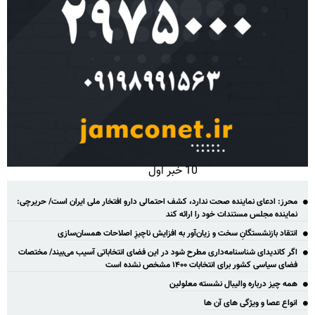
10 خبر اول
محرز: ادعای نماینده صحت ندارد، کشف احتمالی دارو افتخار ملی ایران است/ حریرچی:
نماینده مجلس مستندات خود را ارائه کند
انتقاد بازنشستگانِ سخت و زیان‌آور به افزایش ناچیزِ اصلاحات همسان‌سازی
اگر کاندیدای شناسنامه‌‎داری مطرح شود در این فضای انتخاباتی آسیب می‌بیند/ مختصات
فضای سیاسی کشور برای انتخابات ۱۴۰۰ مشخص نشده است
همه چیز درباره والیبال نشسته معلولین
انواع عصا و ویژگی های آن ها