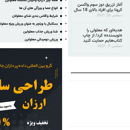
همه چیز درباره والیبال نشسته معلولین
آغاز تزریق دوز سوم واکسن
انواع عصا و ویژگی های آن ها
کرونا برای افراد بالای 18 سال
دسامبر 20, 2021
شرایط وکلاس بندی شنای معلولان
بسکتبال با ویلچر به عنوان ورزش ویژه معلول
هدیه‌ای که معلولی را
شنا ورزش جذاب معلولین
«نویسنده» کرد/ از چاپ
ورزش دومیدانی معلولین
کتاب‌هایم حمایت کنید
دسامبر 11, 2021