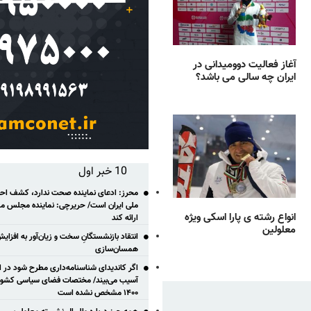
آغاز فعالیت دوومیدانی در
ایران چه سالی می باشد؟
10 خبر اول
محرز: ادعای نماینده صحت ندارد، کشف احتم
ملی ایران است/ حریرچی: نماینده مجلس مس
انواع رشته ی پارا اسکی ویژه
ارائه کند
معلولین
انتقاد بازنشستگانِ سخت و زیان‌آور به افزای
همسان‌سازی
اگر کاندیدای شناسنامه‌‎داری مطر
آسیب می‌بیند/ مختصات فضای سیاسی کشور ب
۱۴۰۰ مشخص نشده است