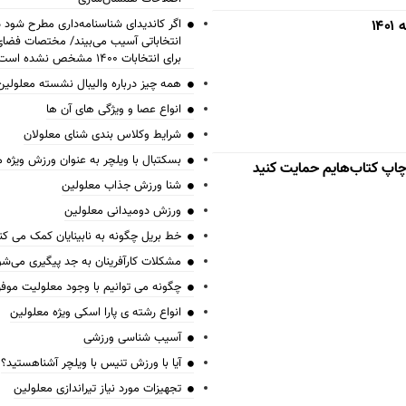
۱
اگر کاندیدای شناسنامه‌‎داری 
انتخاباتی آسیب می‌بیند/ مختصات فض
برای انتخابات ۱۴۰۰ مشخص نشده است
همه چیز درباره والیبال نشسته معلولین
انواع عصا و ویژگی های آن ها
شرایط وکلاس بندی شنای معلولان
بسکتبال با ویلچر به عنوان ورزش ویژه 
 چاپ کتاب‌هایم حمایت کنید
شنا ورزش جذاب معلولین
ورزش دومیدانی معلولین
خط بریل چگونه به نابینایان کمک می کن
مشکلات کارآفرینان به جد پیگیری می‌شو
چگونه می توانیم با وجود معلولیت موف
انواع رشته ی پارا اسکی ویژه معلولین
آسیب شناسی ورزشی
آیا با ورزش تنیس با ویلچر آشناهستید؟
تجهیزات مورد نیاز تیراندازی معلولین