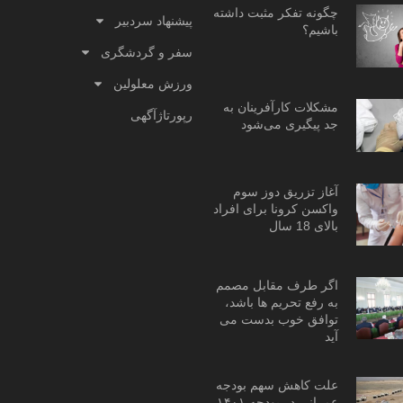
چگونه تفکر مثبت داشته
پیشنهاد سردبیر
باشیم؟
سفر و گردشگری
ورزش معلولین
مشکلات کارآفرینان به
رپورتاژآگهی
جد پیگیری می‌شود
آغاز تزریق دوز سوم
واکسن کرونا برای افراد
بالای 18 سال
اگر طرف مقابل مصمم
به رفع تحریم ها باشد،
توافق خوب بدست می
آید
علت کاهش سهم بودجه
عمرانی در بودجه ۱۴۰۱