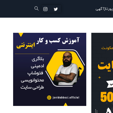
پورتاژآگهی