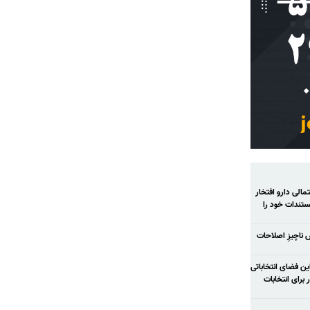
الی دارو افتخار
تندات خود را
ش ناچیزِ اصلاحات
ح شود در این فضای انتخاباتی
رای انتخابات