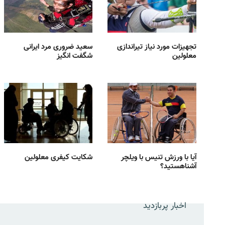
تجهیزات مورد نیاز تیراندازی
سعید ضروری مرد ایرانی
معلولین
شگفت انگیز
آیا با ورزش تنیس با ویلچر
شکایت کیفری معلولین
آشناهستید؟
اخبار پربازدید