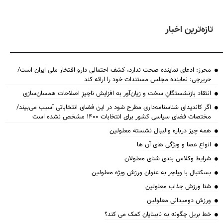
تازه‌ترین اخبار
محرز: ادعای نماینده صحت ندارد، کشف احتمالی دارو افتخار ملی ایران است/
حریرچی: نماینده مجلس مستندات خود را ارائه کند
انتقاد بازنشستگانِ سخت و زیان‌آور به افزایش ناچیزِ اصلاحات همسان‌سازی
اگر کاندیدای شناسنامه‌‎داری مطرح شود در این فضای انتخاباتی آسیب می‌بیند/
مختصات فضای سیاسی کشور برای انتخابات ۱۴۰۰ مشخص نشده است
همه چیز درباره والیبال نشسته معلولین
انواع عصا و ویژگی های آن ها
شرایط وکلاس بندی شنای معلولان
بسکتبال با ویلچر به عنوان ورزش ویژه معلولین
شنا ورزش جذاب معلولین
ورزش دومیدانی معلولین
خط بریل چگونه به نابینایان کمک می کند؟