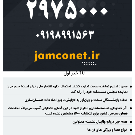
10 خبر اول
محرز: ادعای نماینده صحت ندارد، کشف احتمالی دارو افتخار ملی ایران است/ حریرچی:
نماینده مجلس مستندات خود را ارائه کند
انتقاد بازنشستگانِ سخت و زیان‌آور به افزایش ناچیزِ اصلاحات همسان‌سازی
اگر کاندیدای شناسنامه‌‎داری مطرح شود در این فضای انتخاباتی آسیب می‌بیند/ مختصات
فضای سیاسی کشور برای انتخابات ۱۴۰۰ مشخص نشده است
همه چیز درباره والیبال نشسته معلولین
انواع عصا و ویژگی های آن ها