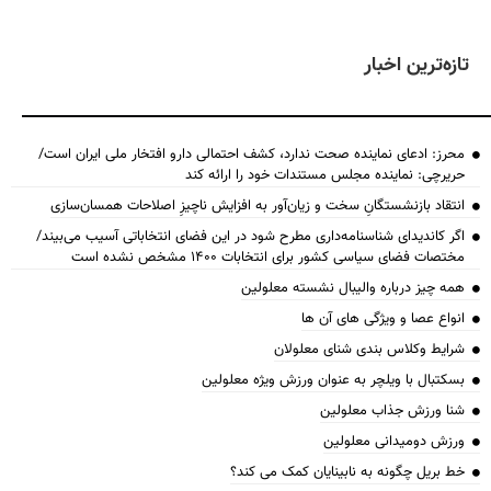
تازه‌ترین اخبار
محرز: ادعای نماینده صحت ندارد، کشف احتمالی دارو افتخار ملی ایران است/
حریرچی: نماینده مجلس مستندات خود را ارائه کند
انتقاد بازنشستگانِ سخت و زیان‌آور به افزایش ناچیزِ اصلاحات همسان‌سازی
اگر کاندیدای شناسنامه‌‎داری مطرح شود در این فضای انتخاباتی آسیب می‌بیند/
مختصات فضای سیاسی کشور برای انتخابات ۱۴۰۰ مشخص نشده است
همه چیز درباره والیبال نشسته معلولین
انواع عصا و ویژگی های آن ها
شرایط وکلاس بندی شنای معلولان
بسکتبال با ویلچر به عنوان ورزش ویژه معلولین
شنا ورزش جذاب معلولین
ورزش دومیدانی معلولین
خط بریل چگونه به نابینایان کمک می کند؟