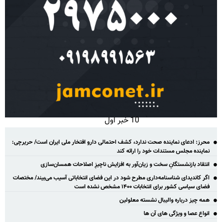
10 خبر اول
محرز: ادعای نماینده صحت ندارد، کشف احتمالی دارو افتخار ملی ایران است/ حریرچی:
نماینده مجلس مستندات خود را ارائه کند
انتقاد بازنشستگانِ سخت و زیان‌آور به افزایش ناچیزِ اصلاحات همسان‌سازی
اگر کاندیدای شناسنامه‌‎داری مطرح شود در این فضای انتخاباتی آسیب می‌بیند/ مختصات
فضای سیاسی کشور برای انتخابات ۱۴۰۰ مشخص نشده است
همه چیز درباره والیبال نشسته معلولین
انواع عصا و ویژگی های آن ها