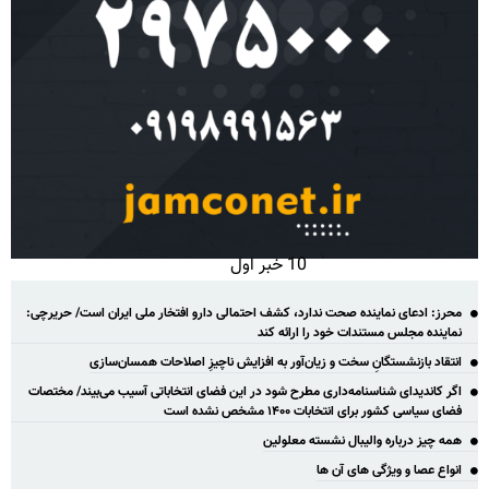
10 خبر اول
محرز: ادعای نماینده صحت ندارد، کشف احتمالی دارو افتخار ملی ایران است/ حریرچی:
نماینده مجلس مستندات خود را ارائه کند
انتقاد بازنشستگانِ سخت و زیان‌آور به افزایش ناچیزِ اصلاحات همسان‌سازی
اگر کاندیدای شناسنامه‌‎داری مطرح شود در این فضای انتخاباتی آسیب می‌بیند/ مختصات
فضای سیاسی کشور برای انتخابات ۱۴۰۰ مشخص نشده است
همه چیز درباره والیبال نشسته معلولین
انواع عصا و ویژگی های آن ها