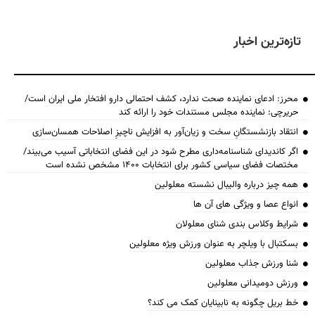
تازه‌ترین اخبار
محرز: ادعای نماینده صحت ندارد، کشف احتمالی دارو افتخار ملی ایران است/
حریرچی: نماینده مجلس مستندات خود را ارائه کند
انتقاد بازنشستگانِ سخت و زیان‌آور به افزایش ناچیزِ اصلاحات همسان‌سازی
اگر کاندیدای شناسنامه‌‎داری مطرح شود در این فضای انتخاباتی آسیب می‌بیند/
مختصات فضای سیاسی کشور برای انتخابات ۱۴۰۰ مشخص نشده است
همه چیز درباره والیبال نشسته معلولین
انواع عصا و ویژگی های آن ها
شرایط وکلاس بندی شنای معلولان
بسکتبال با ویلچر به عنوان ورزش ویژه معلولین
شنا ورزش جذاب معلولین
ورزش دومیدانی معلولین
خط بریل چگونه به نابینایان کمک می کند؟