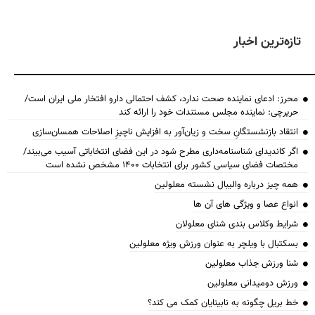
تازه‌ترین اخبار
محرز: ادعای نماینده صحت ندارد، کشف احتمالی دارو افتخار ملی ایران است/
حریرچی: نماینده مجلس مستندات خود را ارائه کند
انتقاد بازنشستگانِ سخت و زیان‌آور به افزایش ناچیزِ اصلاحات همسان‌سازی
اگر کاندیدای شناسنامه‌‎داری مطرح شود در این فضای انتخاباتی آسیب می‌بیند/
مختصات فضای سیاسی کشور برای انتخابات ۱۴۰۰ مشخص نشده است
همه چیز درباره والیبال نشسته معلولین
انواع عصا و ویژگی های آن ها
شرایط وکلاس بندی شنای معلولان
بسکتبال با ویلچر به عنوان ورزش ویژه معلولین
شنا ورزش جذاب معلولین
ورزش دومیدانی معلولین
خط بریل چگونه به نابینایان کمک می کند؟