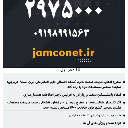
10 خبر اول
محرز: ادعای نماینده صحت ندارد، کشف احتمالی دارو افتخار ملی ایران است/ حریرچی:
نماینده مجلس مستندات خود را ارائه کند
انتقاد بازنشستگانِ سخت و زیان‌آور به افزایش ناچیزِ اصلاحات همسان‌سازی
اگر کاندیدای شناسنامه‌‎داری مطرح شود در این فضای انتخاباتی آسیب می‌بیند/ مختصات
فضای سیاسی کشور برای انتخابات ۱۴۰۰ مشخص نشده است
همه چیز درباره والیبال نشسته معلولین
انواع عصا و ویژگی های آن ها