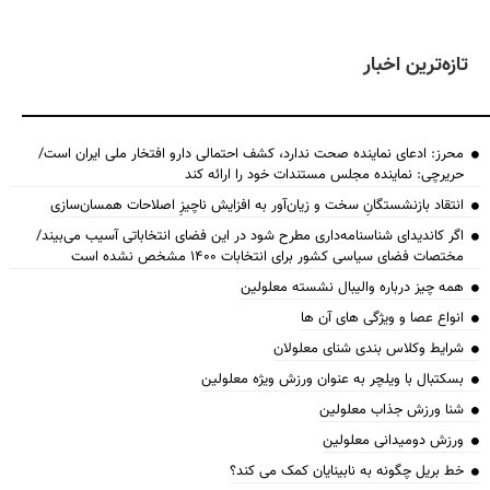
تازه‌ترین اخبار
محرز: ادعای نماینده صحت ندارد، کشف احتمالی دارو افتخار ملی ایران است/
حریرچی: نماینده مجلس مستندات خود را ارائه کند
انتقاد بازنشستگانِ سخت و زیان‌آور به افزایش ناچیزِ اصلاحات همسان‌سازی
اگر کاندیدای شناسنامه‌‎داری مطرح شود در این فضای انتخاباتی آسیب می‌بیند/
مختصات فضای سیاسی کشور برای انتخابات ۱۴۰۰ مشخص نشده است
همه چیز درباره والیبال نشسته معلولین
انواع عصا و ویژگی های آن ها
شرایط وکلاس بندی شنای معلولان
بسکتبال با ویلچر به عنوان ورزش ویژه معلولین
شنا ورزش جذاب معلولین
ورزش دومیدانی معلولین
خط بریل چگونه به نابینایان کمک می کند؟