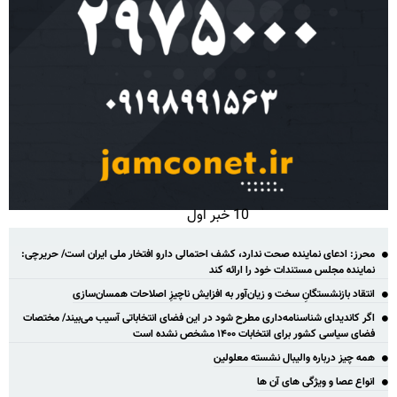
10 خبر اول
محرز: ادعای نماینده صحت ندارد، کشف احتمالی دارو افتخار ملی ایران است/ حریرچی:
نماینده مجلس مستندات خود را ارائه کند
انتقاد بازنشستگانِ سخت و زیان‌آور به افزایش ناچیزِ اصلاحات همسان‌سازی
اگر کاندیدای شناسنامه‌‎داری مطرح شود در این فضای انتخاباتی آسیب می‌بیند/ مختصات
فضای سیاسی کشور برای انتخابات ۱۴۰۰ مشخص نشده است
همه چیز درباره والیبال نشسته معلولین
انواع عصا و ویژگی های آن ها