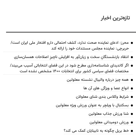
تازه‌ترین اخبار
محرز: ادعای نماینده صحت ندارد، کشف احتمالی دارو افتخار ملی ایران است/
حریرچی: نماینده مجلس مستندات خود را ارائه کند
انتقاد بازنشستگانِ سخت و زیان‌آور به افزایش ناچیزِ اصلاحات همسان‌سازی
اگر کاندیدای شناسنامه‌‎داری مطرح شود در این فضای انتخاباتی آسیب می‌بیند/
مختصات فضای سیاسی کشور برای انتخابات ۱۴۰۰ مشخص نشده است
همه چیز درباره والیبال نشسته معلولین
انواع عصا و ویژگی های آن ها
شرایط وکلاس بندی شنای معلولان
بسکتبال با ویلچر به عنوان ورزش ویژه معلولین
شنا ورزش جذاب معلولین
ورزش دومیدانی معلولین
خط بریل چگونه به نابینایان کمک می کند؟