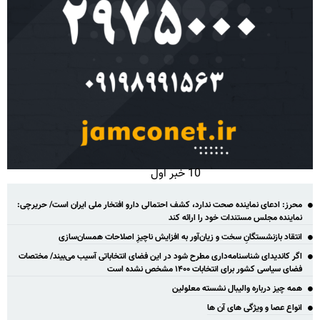
10 خبر اول
محرز: ادعای نماینده صحت ندارد، کشف احتمالی دارو افتخار ملی ایران است/ حریرچی:
نماینده مجلس مستندات خود را ارائه کند
انتقاد بازنشستگانِ سخت و زیان‌آور به افزایش ناچیزِ اصلاحات همسان‌سازی
اگر کاندیدای شناسنامه‌‎داری مطرح شود در این فضای انتخاباتی آسیب می‌بیند/ مختصات
فضای سیاسی کشور برای انتخابات ۱۴۰۰ مشخص نشده است
همه چیز درباره والیبال نشسته معلولین
انواع عصا و ویژگی های آن ها