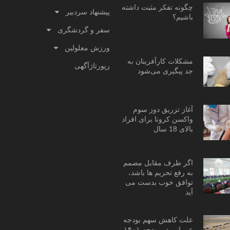
چگونه تفکر مثبت داشته
پیشنهاد سردبیر
باشیم؟
سفر و گردشگری
ورزش معلولین
مشکلات کارآفرینان به
رپورتاژآگهی
جد پیگیری می‌شود
آغاز تزریق دوز سوم
واکسن کرونا برای افراد
بالای 18 سال
اگر طرف مقابل مصمم
به رفع تحریم ها باشد،
توافق خوب بدست می
آید
علت کاهش سهم بودجه
عمرانی در بودجه ۱۴۰۱