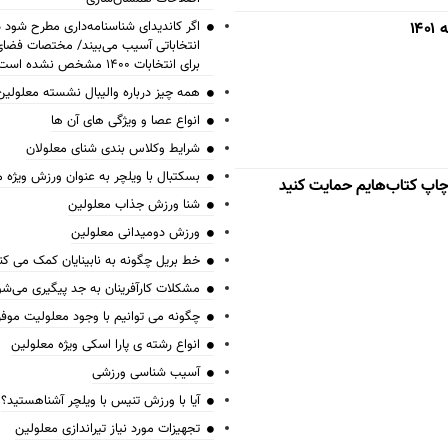
۱
اگر کاندیدای شناسنامه‌‎داری 
انتخاباتی آسیب می‌بیند/ مختصات فض
برای انتخابات ۱۴۰۰ مشخص نشده است
همه چیز درباره والیبال نشسته معلولین
انواع عصا و ویژگی های آن ها
شرایط وکلاس بندی شنای معلولان
بسکتبال با ویلچر به عنوان ورزش ویژه 
 چاپ کتاب‌هایم حمایت کنید
شنا ورزش جذاب معلولین
ورزش دومیدانی معلولین
خط بریل چگونه به نابینایان کمک می کن
مشکلات کارآفرینان به جد پیگیری می‌شو
چگونه می توانیم با وجود معلولیت موف
انواع رشته ی پارا اسکی ویژه معلولین
آسیب شناسی ورزشی
آیا با ورزش تنیس با ویلچر آشناهستید؟
تجهیزات مورد نیاز تیراندازی معلولین