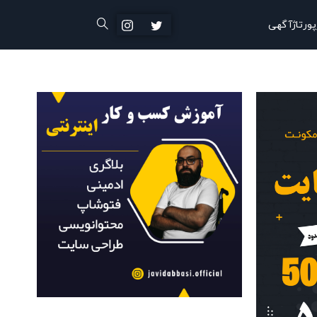
پورتاژآگهی