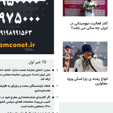
آغاز فعالیت دوومیدانی در
ایران چه سالی می باشد؟
10 خبر اول
محرز: ادعای نماینده صحت ندارد، کشف احتم
ملی ایران است/ حریرچی: نماینده مجلس مس
انواع رشته ی پارا اسکی ویژه
ارائه کند
معلولین
انتقاد بازنشستگانِ سخت و زیان‌آور به افزای
همسان‌سازی
اگر کاندیدای شناسنامه‌‎داری مطر
آسیب می‌بیند/ مختصات فضای سیاسی کشور ب
۱۴۰۰ مشخص نشده است