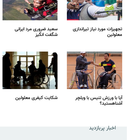
تجهیزات مورد نیاز تیراندازی
سعید ضروری مرد ایرانی
معلولین
شگفت انگیز
آیا با ورزش تنیس با ویلچر
شکایت کیفری معلولین
آشناهستید؟
اخبار پربازدید