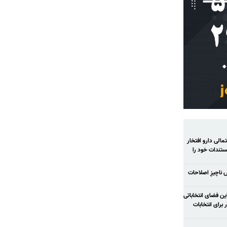
الی دارو افتخار
تندات خود را
ش ناچیزِ اصلاحات
ح شود در این فضای انتخاباتی
رای انتخابات