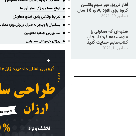
همه چیز درباره والیبال نشسته معلولین
آغاز تزریق دوز سوم واکسن
انواع عصا و ویژگی های آن ها
کرونا برای افراد بالای 18 سال
دسامبر 20, 2021
شرایط وکلاس بندی شنای معلولان
بسکتبال با ویلچر به عنوان ورزش ویژه معلول
هدیه‌ای که معلولی را
شنا ورزش جذاب معلولین
«نویسنده» کرد/ از چاپ
ورزش دومیدانی معلولین
کتاب‌هایم حمایت کنید
دسامبر 11, 2021